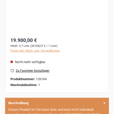
Regulärer Preis:
19.900,00 €
Inhalt:
0.7 Liter
(28.428,57 € / 1 Liter)
Preise inkl. MwSt. zzgl. Versandkosten
Nicht mehr verfügbar
Zu Favoriten hinzufügen
Produktnummer:
126164
Maximalabnahme:
1
Beschreibung
Dieses Produkt ist Teil eines Sets und kann nicht individuell