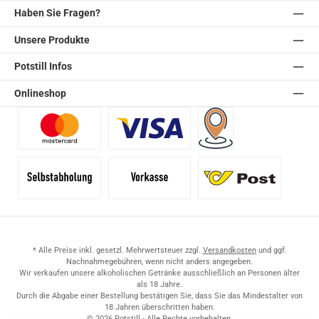
Haben Sie Fragen?
Unsere Produkte
Potstill Infos
Onlineshop
Benutzerdefiniertes Bild 1
Benutzerdefiniertes Bild 2
Versand für Händler (Pale
Selbstabholung
Vorkasse
Standard
* Alle Preise inkl. gesetzl. Mehrwertsteuer zzgl.
Versandkosten
und ggf.
Nachnahmegebühren, wenn nicht anders angegeben.
Wir verkaufen unsere alkoholischen Getränke ausschließlich an Personen älter
als 18 Jahre.
Durch die Abgabe einer Bestellung bestätigen Sie, dass Sie das Mindestalter von
18 Jahren überschritten haben.
© 2026 Potstill - Alle Rechte vorbehalten.