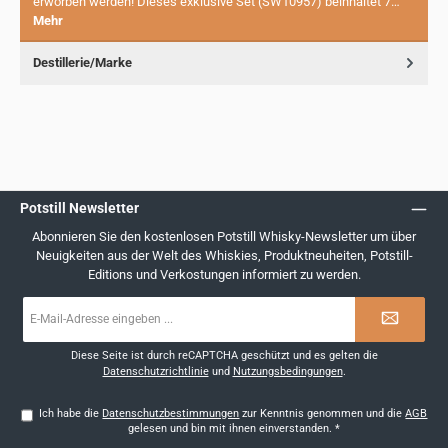
erworben werden! Dieses exklusive Set (SW10957) beinhaltet 7…
Mehr
Destillerie/Marke
Potstill Newsletter
Abonnieren Sie den kostenlosen Potstill Whisky-Newsletter um über
Neuigkeiten aus der Welt des Whiskies, Produktneuheiten, Potstill-
Editions und Verkostungen informiert zu werden.
E-
Mail-
Adresse
*
Diese Seite ist durch reCAPTCHA geschützt und es gelten die
Datenschutzrichtlinie
und
Nutzungsbedingungen
.
Ich habe die
Datenschutzbestimmungen
zur Kenntnis genommen und die
AGB
gelesen und bin mit ihnen einverstanden.
*