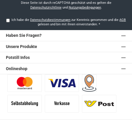
*
Diese Seite ist durch reCAPTCHA geschützt und es gelten die
Datenschutzrichtlinie
und
Nutzungsbedingungen
.
Ich habe die
Datenschutzbestimmungen
zur Kenntnis genommen und die
AGB
gelesen und bin mit ihnen einverstanden.
*
Haben Sie Fragen?
Unsere Produkte
Potstill Infos
Onlineshop
Benutzerdefiniertes Bild 1
Benutzerdefiniertes Bild 2
Versand für Händler (Pale
Selbstabholung
Vorkasse
Standard