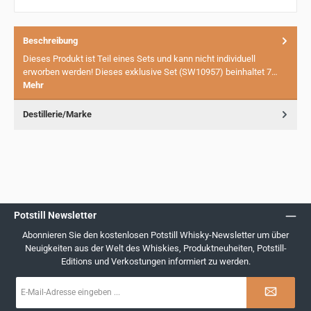
Beschreibung
Dieses Produkt ist Teil eines Sets und kann nicht individuell
erworben werden! Dieses exklusive Set (SW10957) beinhaltet 7…
Mehr
Destillerie/Marke
Potstill Newsletter
Abonnieren Sie den kostenlosen Potstill Whisky-Newsletter um über
Neuigkeiten aus der Welt des Whiskies, Produktneuheiten, Potstill-
Editions und Verkostungen informiert zu werden.
E-
Mail-
Adresse