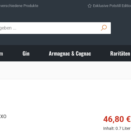
 verschiedene Produkte
Exklusive Potstill Editi
m
Gin
Armagnac & Cognac
Raritäten
Verkaufspreis
46,80 €
Inhalt:
0.7 Lite