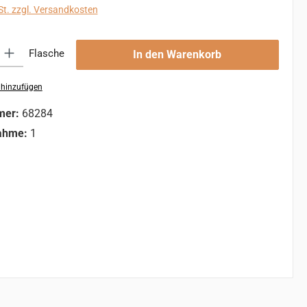
St. zzgl. Versandkosten
 Gib den gewünschten Wert ein oder benutze die Schaltflächen um die An
Flasche
In den Warenkorb
 hinzufügen
mer:
68284
ahme:
1