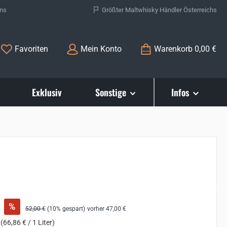
ons
Größter Maltwhisky Händler Österreichs
Du hast 0 Produkte auf dem Merkzettel
Favoriten
Mein Konto
Warenkorb
0,00 €
Exklusiv
Sonstige
Infos
:
%
Regulärer Preis:
52,00 €
(10% gespart)
vorher 47,00 €
r
(66,86 € / 1 Liter)