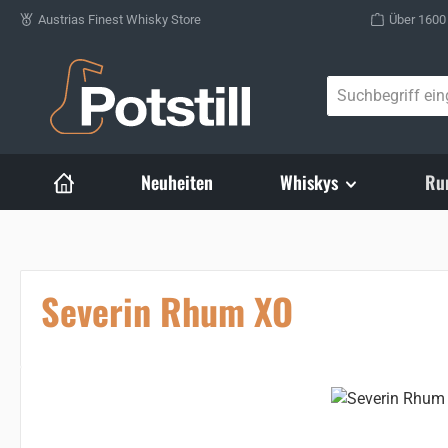
Austrias Finest Whisky Store
Über 1600
Zum Hauptinhalt springen
Neuheiten
Whiskys
Ru
Severin Rhum XO
Bildergalerie überspringen