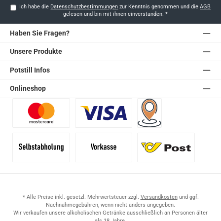
Ich habe die
Datenschutzbestimmungen
zur Kenntnis genommen und die
AGB
gelesen und bin mit ihnen einverstanden.
*
Haben Sie Fragen?
Unsere Produkte
Potstill Infos
Onlineshop
Benutzerdefiniertes Bild 1
Benutzerdefiniertes Bild 2
Versand für Händler (Pale
Selbstabholung
Vorkasse
Standard
* Alle Preise inkl. gesetzl. Mehrwertsteuer zzgl.
Versandkosten
und ggf.
Nachnahmegebühren, wenn nicht anders angegeben.
Wir verkaufen unsere alkoholischen Getränke ausschließlich an Personen älter
als 18 Jahre.