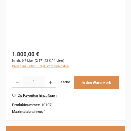
Regulärer Preis:
1.800,00 €
Inhalt:
0.7 Liter
(2.571,43 € / 1 Liter)
Preise inkl. MwSt. zzgl. Versandkosten
Produkt Anzahl: Gib den gewünschten Wert ein oder benutze die Schaltflächen um 
Flasche
In den Warenkorb
Zu Favoriten hinzufügen
Produktnummer:
10107
Maximalabnahme:
1