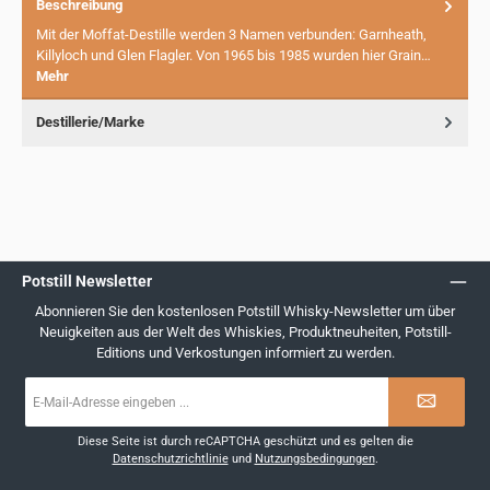
Beschreibung
Mit der Moffat-Destille werden 3 Namen verbunden: Garnheath,
Killyloch und Glen Flagler. Von 1965 bis 1985 wurden hier Grain…
Mehr
Destillerie/Marke
Potstill Newsletter
Abonnieren Sie den kostenlosen Potstill Whisky-Newsletter um über
Neuigkeiten aus der Welt des Whiskies, Produktneuheiten, Potstill-
Editions und Verkostungen informiert zu werden.
E-
Mail-
Adresse
*
Diese Seite ist durch reCAPTCHA geschützt und es gelten die
Datenschutzrichtlinie
und
Nutzungsbedingungen
.