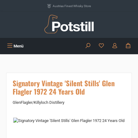
Zum Hauptinhalt springen
Austrias Finest Whisky Store
Du hast 0 Produkte
Menü
Signatory Vintage 'Silent Stills' Glen
Flagler 1972 24 Years Old
GlenFlagler/Killyloch Distillery
Bildergalerie überspringen