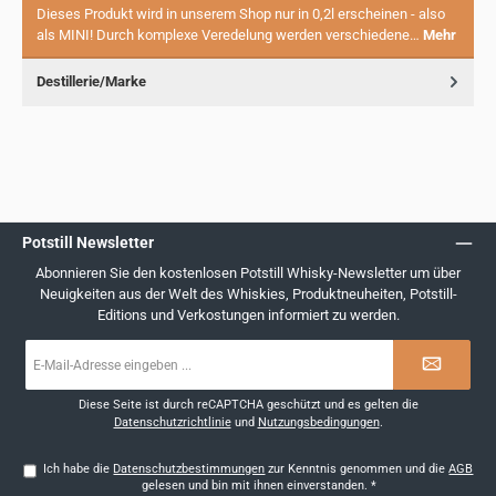
Dieses Produkt wird in unserem Shop nur in 0,2l erscheinen - also
als MINI! Durch komplexe Veredelung werden verschiedene…
Mehr
Destillerie/Marke
Potstill Newsletter
Abonnieren Sie den kostenlosen Potstill Whisky-Newsletter um über
Neuigkeiten aus der Welt des Whiskies, Produktneuheiten, Potstill-
Editions und Verkostungen informiert zu werden.
E-
Mail-
Adresse
*
Diese Seite ist durch reCAPTCHA geschützt und es gelten die
Datenschutzrichtlinie
und
Nutzungsbedingungen
.
Ich habe die
Datenschutzbestimmungen
zur Kenntnis genommen und die
AGB
gelesen und bin mit ihnen einverstanden.
*