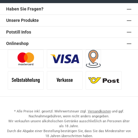
Haben Sie Fragen?
Unsere Produkte
Potstill Infos
Onlineshop
Benutzerdefiniertes Bild 1
Benutzerdefiniertes Bild 2
Versand für Händler (Pale
Selbstabholung
Vorkasse
Standard
* Alle Preise inkl. gesetzl. Mehrwertsteuer zzgl.
Versandkosten
und ggf.
Nachnahmegebühren, wenn nicht anders angegeben.
Wir verkaufen unsere alkoholischen Getränke ausschließlich an Personen älter
als 18 Jahre.
Durch die Abgabe einer Bestellung bestätigen Sie, dass Sie das Mindestalter von
18 Jahren überschritten haben.