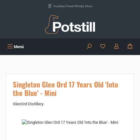
Zum Hauptinhalt springen
Austrias Finest Whisky Store
Du hast 0 Produkte
Menü
Singleton Glen Ord 17 Years Old 'Into
the Blue' - Mini
GlenOrd Distillery
Bildergalerie überspringen