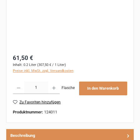
Regulärer Preis:
61,50 €
Inhalt:
0.2 Liter
(307,50 € / 1 Liter)
Preise inkl. MwSt. zzgl. Versandkosten
Produkt Anzahl: Gib den gewünschten Wert ein oder benutze die Schaltflächen um 
Flasche
In den Warenkorb
Zu Favoriten hinzufügen
Produktnummer:
124011
Beschreibung