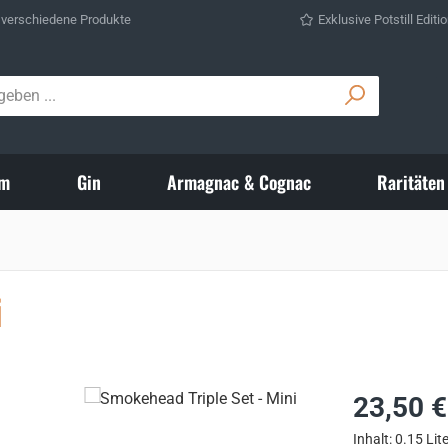
 verschiedene Produkte
Exklusive Potstill Editi
m
Gin
Armagnac & Cognac
Raritäten
i
Regulärer Prei
23,50 €
Inhalt:
0.15 Lite