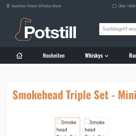
Austrias Finest Whisky Store
Über 1600
Zum Hauptinhalt springen
Neuheiten
Whiskys
Ru
Smokehead Triple Set - Min
Bildergalerie überspringen