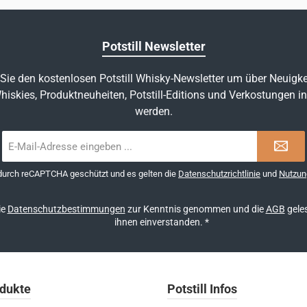
Potstill Newsletter
Sie den kostenlosen Potstill Whisky-Newsletter um über Neuigke
hiskies, Produktneuheiten, Potstill-Editions und Verkostungen in
werden.
E-
Mail-
Adresse
 durch reCAPTCHA geschützt und es gelten die
Datenschutzrichtlinie
und
Nutzun
*
ie
Datenschutzbestimmungen
zur Kenntnis genommen und die
AGB
geles
ihnen einverstanden.
*
dukte
Potstill Infos