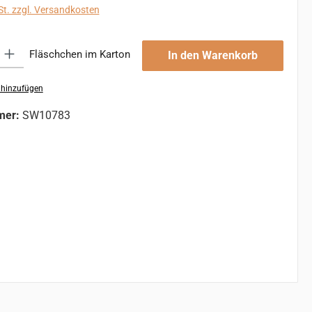
St. zzgl. Versandkosten
 Gib den gewünschten Wert ein oder benutze die Schaltflächen um die An
Fläschchen im Karton
In den Warenkorb
 hinzufügen
mer:
SW10783