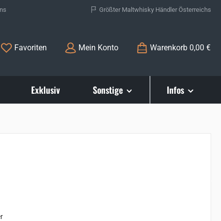
ons
Größter Maltwhisky Händler Österreichs
Du hast 0 Produkte auf dem Merkzettel
Favoriten
Mein Konto
Warenkorb
0,00 €
Exklusiv
Sonstige
Infos
s:
r