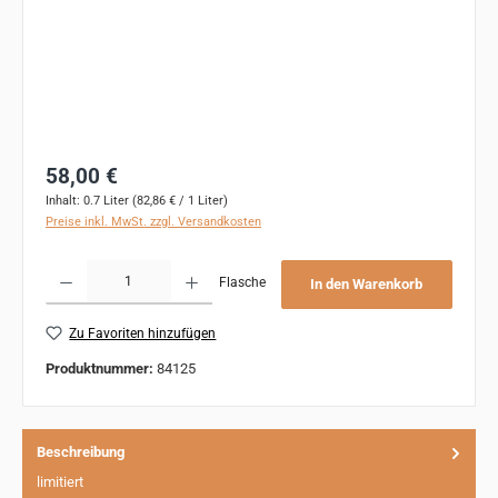
Regulärer Preis:
58,00 €
Inhalt:
0.7 Liter
(82,86 € / 1 Liter)
Preise inkl. MwSt. zzgl. Versandkosten
Produkt Anzahl: Gib den gewünschten Wert ein oder benutze die Schaltflächen um 
Flasche
In den Warenkorb
Zu Favoriten hinzufügen
Produktnummer:
84125
Beschreibung
limitiert