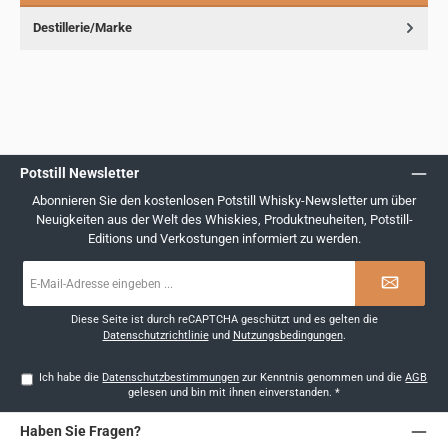
Destillerie/Marke
Potstill Newsletter
Abonnieren Sie den kostenlosen Potstill Whisky-Newsletter um über
Neuigkeiten aus der Welt des Whiskies, Produktneuheiten, Potstill-
Editions und Verkostungen informiert zu werden.
E-
Mail-
Adresse
*
Diese Seite ist durch reCAPTCHA geschützt und es gelten die
Datenschutzrichtlinie
und
Nutzungsbedingungen
.
Ich habe die
Datenschutzbestimmungen
zur Kenntnis genommen und die
AGB
gelesen und bin mit ihnen einverstanden.
*
Haben Sie Fragen?