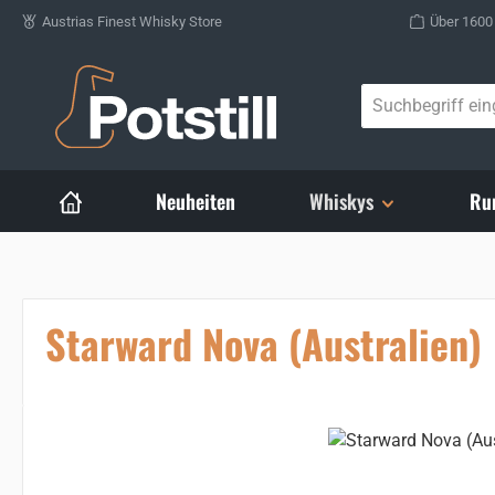
Austrias Finest Whisky Store
Über 1600
Zum Hauptinhalt springen
Neuheiten
Whiskys
Ru
Starward Nova (Australien)
Bildergalerie überspringen