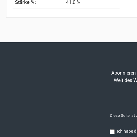
Stärke %:
41.0 %
Abonnieren 
Welt des W
Diese Seite ist
Ich habe d