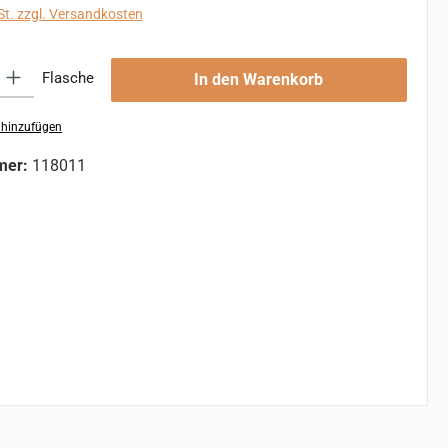
St. zzgl. Versandkosten
 Gib den gewünschten Wert ein oder benutze die Schaltflächen um die An
Flasche
In den Warenkorb
 hinzufügen
mer:
118011