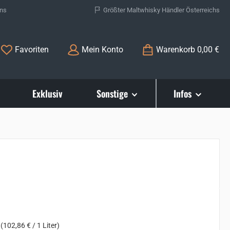
ons
Größter Maltwhisky Händler Österreichs
Du hast 0 Produkte auf dem Merkzettel
Favoriten
Mein Konto
Warenkorb
0,00 €
Exklusiv
Sonstige
Infos
s:
r
(102,86 € / 1 Liter)