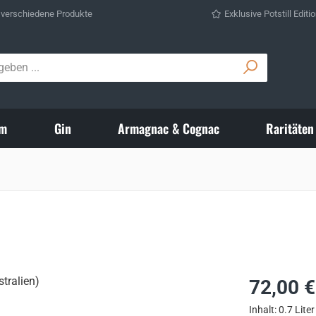
 verschiedene Produkte
Exklusive Potstill Editi
m
Gin
Armagnac & Cognac
Raritäten
Regulärer Prei
72,00 €
Inhalt:
0.7 Lite