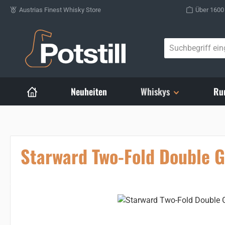
Austrias Finest Whisky Store
Über 1600
Zum Hauptinhalt springen
Neuheiten
Whiskys
Ru
Starward Two-Fold Double G
Bildergalerie überspringen