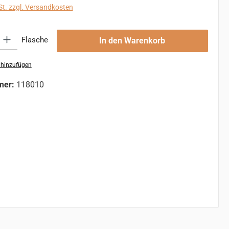
St. zzgl. Versandkosten
 Gib den gewünschten Wert ein oder benutze die Schaltflächen um die An
Flasche
In den Warenkorb
 hinzufügen
mer:
118010