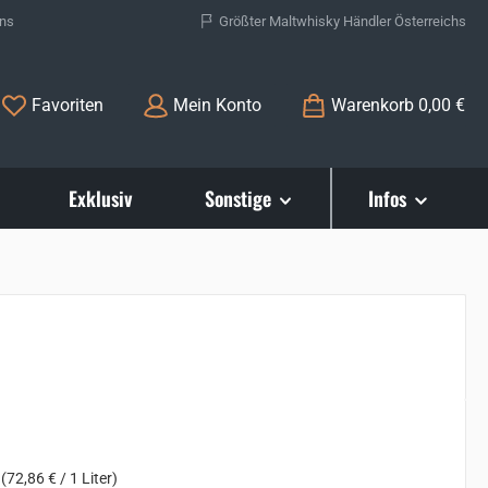
ons
Größter Maltwhisky Händler Österreichs
Du hast 0 Produkte auf dem Merkzettel
Favoriten
Mein Konto
Warenkorb
0,00 €
Exklusiv
Sonstige
Infos
s:
r
(72,86 € / 1 Liter)