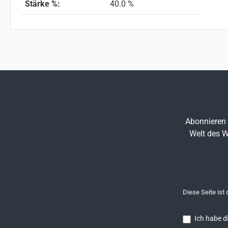
Stärke %:
40.0 %
Abonnieren 
Welt des W
Diese Seite ist
Ich habe d