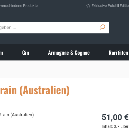
 verschiedene Produkte
Exklusive Potstill Editi
m
Gin
Armagnac & Cognac
Raritäten
rain (Australien)
Regulärer Prei
51,00 €
Inhalt:
0.7 Lite