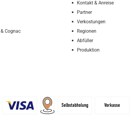
Kontakt & Anreise
Partner
Verkostungen
 & Cognac
Regionen
Abfüller
Produktion
definiertes Bild 1
Benutzerdefiniertes Bild 2
Versand für Händler (Palettenpreise ab 
Selbstabholung
Vorkasse