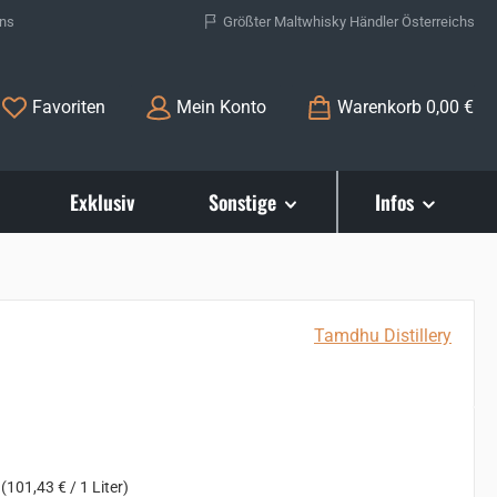
ons
Größter Maltwhisky Händler Österreichs
Du hast 0 Produkte auf dem Merkzettel
Favoriten
Mein Konto
Warenkorb
0,00 €
Exklusiv
Sonstige
Infos
Tamdhu Distillery
s:
r
(101,43 € / 1 Liter)