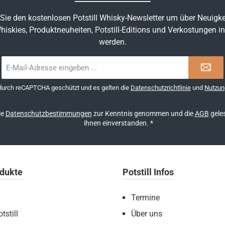
Sie den kostenlosen Potstill Whisky-Newsletter um über Neuigke
hiskies, Produktneuheiten, Potstill-Editions und Verkostungen in
werden.
E-
Mail-
Adresse
 durch reCAPTCHA geschützt und es gelten die
Datenschutzrichtlinie
und
Nutzun
*
ie
Datenschutzbestimmungen
zur Kenntnis genommen und die
AGB
geles
ihnen einverstanden.
*
dukte
Potstill Infos
Termine
tstill
Über uns