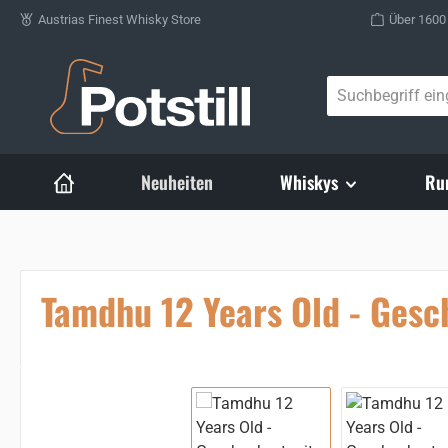
Austrias Finest Whisky Store
Über 1600
Zum Hauptinhalt springen
Neuheiten
Whiskys
Ru
Tamdhu 12 Years Old - Gesc
Bildergalerie überspringen