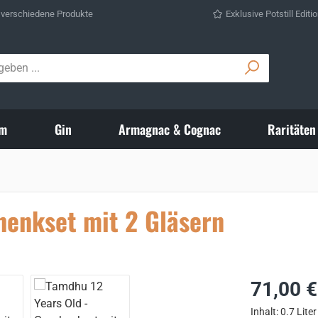
 verschiedene Produkte
Exklusive Potstill Editi
m
Gin
Armagnac & Cognac
Raritäten
henkset mit 2 Gläsern
Regulärer Prei
71,00 €
Inhalt:
0.7 Lite