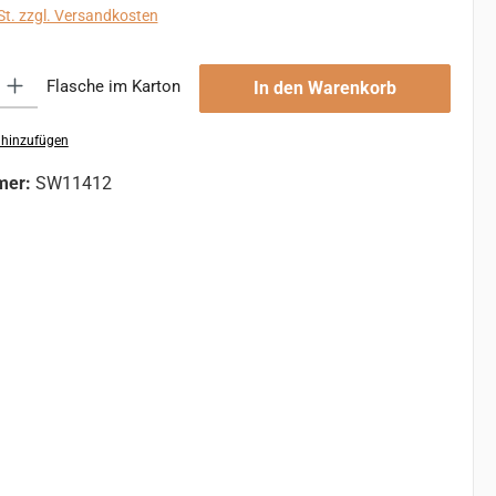
St. zzgl. Versandkosten
 Gib den gewünschten Wert ein oder benutze die Schaltflächen um die An
Flasche im Karton
In den Warenkorb
 hinzufügen
mer:
SW11412