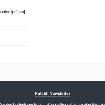
ection [pràban]
Potstill Newsletter
Sie den kostenlosen Potstill Whisky-Newsletter um über Neuigke