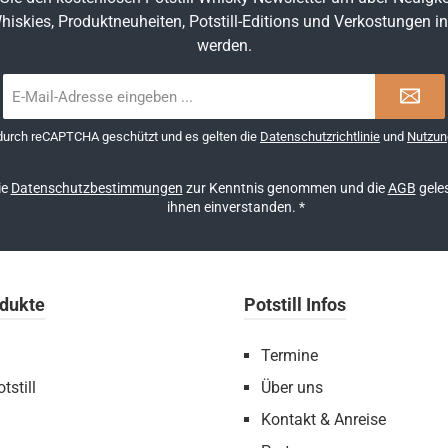
hiskies, Produktneuheiten, Potstill-Editions und Verkostungen in
werden.
E-
Mail-
Adresse
 durch reCAPTCHA geschützt und es gelten die
Datenschutzrichtlinie
und
Nutzun
*
ie
Datenschutzbestimmungen
zur Kenntnis genommen und die
AGB
geles
ihnen einverstanden.
*
dukte
Potstill Infos
Termine
tstill
Über uns
Kontakt & Anreise