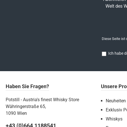
Welt des W
Diese Seite ist
Ich habe d
Haben Sie Fragen?
Unsere Pro
Potstill - Austria's finest Whisky Store
Neuheiten
Währingerstraße 65,
Exklusiv Po
1090 Wien
Whiskys
+43 (0)664 1188541‬