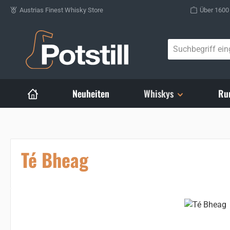
Austrias Finest Whisky Store
Über 1600
Zum Hauptinhalt springen
Neuheiten
Whiskys
Ru
Té Bheag
Bildergalerie überspringen