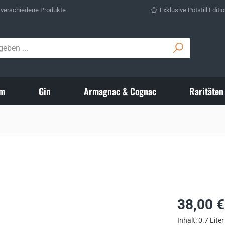
 verschiedene Produkte
Exklusive Potstill Editi
m
Gin
Armagnac & Cognac
Raritäten
Regulärer Prei
38,00 €
Inhalt:
0.7 Lite