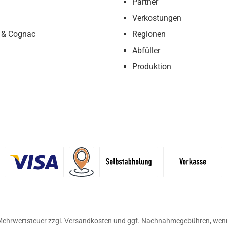
Partner
Verkostungen
 & Cognac
Regionen
Abfüller
Produktion
definiertes Bild 1
Benutzerdefiniertes Bild 2
Versand für Händler (Palettenpreise ab 
Selbstabholung
Vorkasse
. Mehrwertsteuer zzgl.
Versandkosten
und ggf. Nachnahmegebühren, wenn