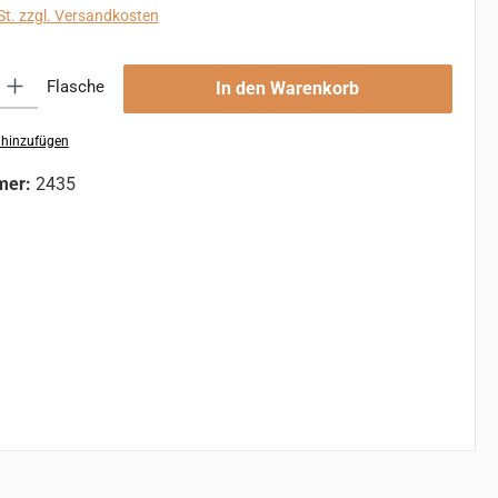
St. zzgl. Versandkosten
 Gib den gewünschten Wert ein oder benutze die Schaltflächen um die An
Flasche
In den Warenkorb
 hinzufügen
mer:
2435