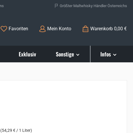
ons
Größter Maltwhisky Händler Österreichs
Du hast 0 Produkte auf dem Merkzettel
Favoriten
Mein Konto
Warenkorb
0,00 €
Exklusiv
Sonstige
Infos
s:
r
(54,29 € / 1 Liter)