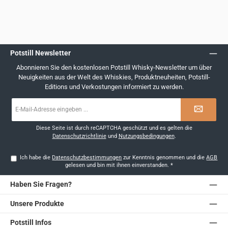
Potstill Newsletter
Abonnieren Sie den kostenlosen Potstill Whisky-Newsletter um über
Neuigkeiten aus der Welt des Whiskies, Produktneuheiten, Potstill-
Editions und Verkostungen informiert zu werden.
E-
Mail-
Adresse
*
Diese Seite ist durch reCAPTCHA geschützt und es gelten die
Datenschutzrichtlinie
und
Nutzungsbedingungen
.
Ich habe die
Datenschutzbestimmungen
zur Kenntnis genommen und die
AGB
gelesen und bin mit ihnen einverstanden.
*
Haben Sie Fragen?
Unsere Produkte
Potstill Infos