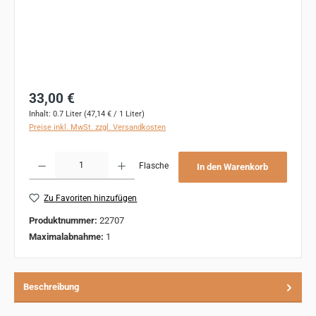
Regulärer Preis:
33,00 €
Inhalt:
0.7 Liter
(47,14 € / 1 Liter)
Preise inkl. MwSt. zzgl. Versandkosten
Produkt Anzahl: Gib den gewünschten Wert ein oder benutze die Schaltflächen um 
Flasche
In den Warenkorb
Zu Favoriten hinzufügen
Produktnummer:
22707
Maximalabnahme:
1
Beschreibung