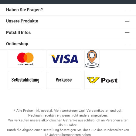
Haben Sie Fragen?
Unsere Produkte
Potstill Infos
Onlineshop
Benutzerdefiniertes Bild 1
Benutzerdefiniertes Bild 2
Versand für Händler (Pale
Selbstabholung
Vorkasse
Standard
* Alle Preise inkl. gesetzl. Mehrwertsteuer zzgl.
Versandkosten
und ggf.
Nachnahmegebühren, wenn nicht anders angegeben.
Wir verkaufen unsere alkoholischen Getränke ausschließlich an Personen älter
als 18 Jahre.
Durch die Abgabe einer Bestellung bestätigen Sie, dass Sie das Mindestalter von
18 Jahren überschritten haben.