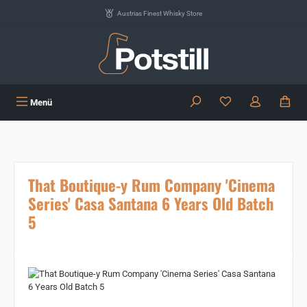
Zum Hauptinhalt springen
Austrias Finest Whisky Store
Du hast 0 Produkte
Menü
That Boutique-y Rum Company 'Cinema
Series' Casa Santana 6 Years Old Batch
5
Bildergalerie überspringen