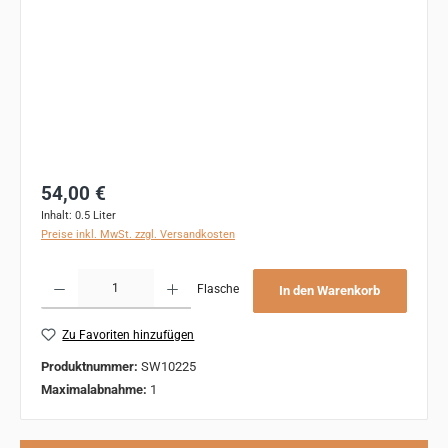
Regulärer Preis:
54,00 €
Inhalt:
0.5 Liter
Preise inkl. MwSt. zzgl. Versandkosten
Produkt Anzahl: Gib den gewünschten Wert ein oder benutze die Schaltflächen um 
Flasche
In den Warenkorb
Zu Favoriten hinzufügen
Produktnummer:
SW10225
Maximalabnahme:
1