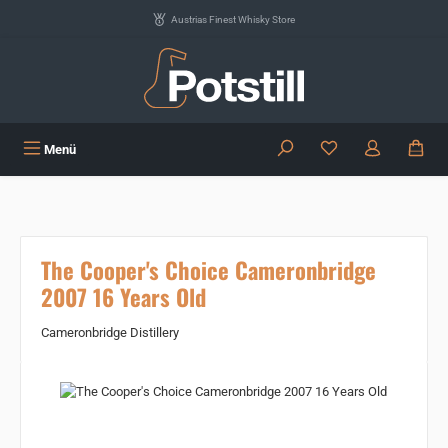
Zum Hauptinhalt springen
Austrias Finest Whisky Store
Du hast 0 Produkte
Menü
The Cooper's Choice Cameronbridge
2007 16 Years Old
Cameronbridge Distillery
Bildergalerie überspringen