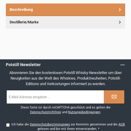
Beschreibung
Destillerie/Marke
Potstill Newsletter
Abonnieren Sie den kostenlosen Potstill Whisky-Newsletter um über
Neuigkeiten aus der Welt des Whiskies, Produktneuheiten, Potstill-
Editions und Verkostungen informiert zu werden.
E-
Mail-
Adresse
*
Diese Seite ist durch reCAPTCHA geschützt und es gelten die
Datenschutzrichtlinie
und
Nutzungsbedingungen
.
Ich habe die
Datenschutzbestimmungen
zur Kenntnis genommen und die
AGB
gelesen und bin mit ihnen einverstanden.
*