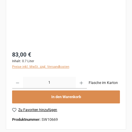
Regulärer Preis:
83,00 €
Inhalt:
0.7 Liter
Preise inkl. MwSt. zzgl. Versandkosten
Produkt Anzahl: Gib den gewünschten Wert ein oder benutze die Schaltflächen um 
Flasche im Karton
In den Warenkorb
Zu Favoriten hinzufügen
Produktnummer:
SW10669