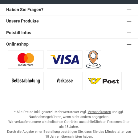
Haben Sie Fragen?
Unsere Produkte
Potstill Infos
Onlineshop
Benutzerdefiniertes Bild 1
Benutzerdefiniertes Bild 2
Versand für Händler (Pale
Selbstabholung
Vorkasse
Standard
* Alle Preise inkl. gesetzl. Mehrwertsteuer zzgl.
Versandkosten
und ggf.
Nachnahmegebühren, wenn nicht anders angegeben.
Wir verkaufen unsere alkoholischen Getränke ausschließlich an Personen älter
als 18 Jahre.
Durch die Abgabe einer Bestellung bestätigen Sie, dass Sie das Mindestalter von
18 Jahren überschritten haben.