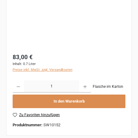
Regulärer Preis:
83,00 €
Inhalt:
0.7 Liter
Preise inkl. MwSt. zzgl. Versandkosten
Produkt Anzahl: Gib den gewünschten Wert ein oder benutze die Schaltflächen um 
Flasche im Karton
In den Warenkorb
Zu Favoriten hinzufügen
Produktnummer:
SW10152