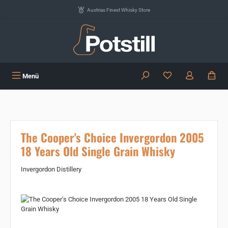
Zum Hauptinhalt springen
Austrias Finest Whisky Store
Du hast 0 Produkte
Menü
The Cooper's Choice Invergordon 2005
18 Years Old Single Grain Whisky
Invergordon Distillery
Bildergalerie überspringen