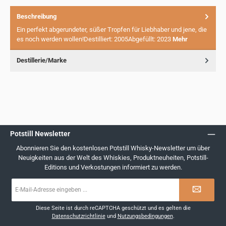
Beschreibung
Ein perfekt abgerundeter, süßer Tropfen für Liebhaber und jene, die
es noch werden wollen!Destilliert: 2005Abgefüllt: 2023
Mehr
Destillerie/Marke
Potstill Newsletter
Abonnieren Sie den kostenlosen Potstill Whisky-Newsletter um über
Neuigkeiten aus der Welt des Whiskies, Produktneuheiten, Potstill-
Editions und Verkostungen informiert zu werden.
E-
Mail-
Adresse
*
Diese Seite ist durch reCAPTCHA geschützt und es gelten die
Datenschutzrichtlinie
und
Nutzungsbedingungen
.