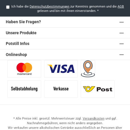
Ich habe die
Datenschutzbestimmungen
zur Kenntnis genommen und die
AGB
gelesen und bin mit ihnen einverstanden.
*
Haben Sie Fragen?
Unsere Produkte
Potstill Infos
Onlineshop
Benutzerdefiniertes Bild 1
Benutzerdefiniertes Bild 2
Versand für Händler (Pale
Selbstabholung
Vorkasse
Standard
* Alle Preise inkl. gesetzl. Mehrwertsteuer zzgl.
Versandkosten
und ggf.
Nachnahmegebühren, wenn nicht anders angegeben.
Wir verkaufen unsere alkoholischen Getränke ausschließlich an Personen älter