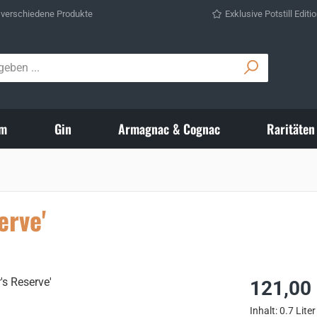
 verschiedene Produkte
Exklusive Potstill Editi
m
Gin
Armagnac & Cognac
Raritäten
erve'
Regulärer Prei
121,00
Inhalt:
0.7 Lite