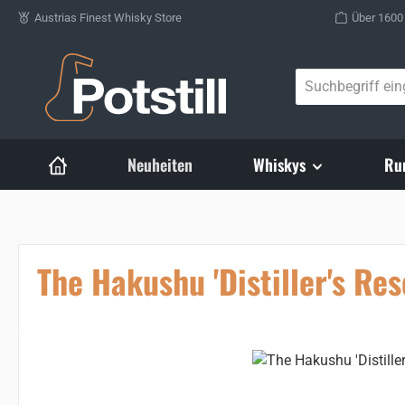
Austrias Finest Whisky Store
Über 1600
Zum Hauptinhalt springen
Neuheiten
Whiskys
Ru
The Hakushu 'Distiller's Res
Bildergalerie überspringen