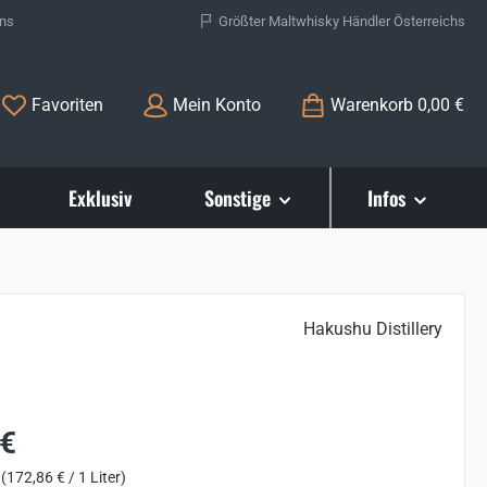
ons
Größter Maltwhisky Händler Österreichs
Du hast 0 Produkte auf dem Merkzettel
Favoriten
Mein Konto
Warenkorb
0,00 €
Exklusiv
Sonstige
Infos
Hakushu Distillery
s:
 €
r
(172,86 € / 1 Liter)