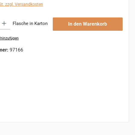
St. zzgl. Versandkosten
 Gib den gewünschten Wert ein oder benutze die Schaltflächen um die An
Flasche in Karton
In den Warenkorb
 hinzufügen
mer:
97166