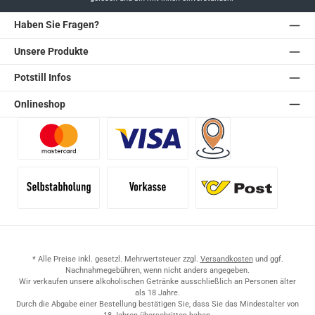
Haben Sie Fragen?
Unsere Produkte
Potstill Infos
Onlineshop
Benutzerdefiniertes Bild 1
Benutzerdefiniertes Bild 2
Versand für Händler (Pale
Selbstabholung
Vorkasse
Standard
* Alle Preise inkl. gesetzl. Mehrwertsteuer zzgl.
Versandkosten
und ggf.
Nachnahmegebühren, wenn nicht anders angegeben.
Wir verkaufen unsere alkoholischen Getränke ausschließlich an Personen älter
als 18 Jahre.
Durch die Abgabe einer Bestellung bestätigen Sie, dass Sie das Mindestalter von