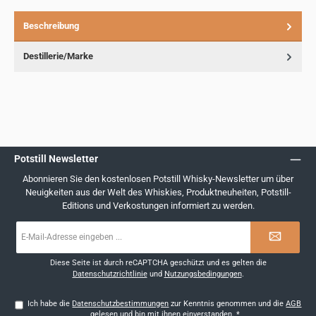
Beschreibung
Destillerie/Marke
Potstill Newsletter
Abonnieren Sie den kostenlosen Potstill Whisky-Newsletter um über
Neuigkeiten aus der Welt des Whiskies, Produktneuheiten, Potstill-
Editions und Verkostungen informiert zu werden.
E-
Mail-
Adresse
*
Diese Seite ist durch reCAPTCHA geschützt und es gelten die
Datenschutzrichtlinie
und
Nutzungsbedingungen
.
Ich habe die
Datenschutzbestimmungen
zur Kenntnis genommen und die
AGB
gelesen und bin mit ihnen einverstanden.
*