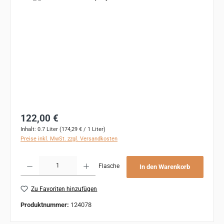
Regulärer Preis:
122,00 €
Inhalt:
0.7 Liter
(174,29 € / 1 Liter)
Preise inkl. MwSt. zzgl. Versandkosten
Produkt Anzahl: Gib den gewünschten Wert ein oder benutze die Schaltflächen um 
Flasche
In den Warenkorb
Zu Favoriten hinzufügen
Produktnummer:
124078