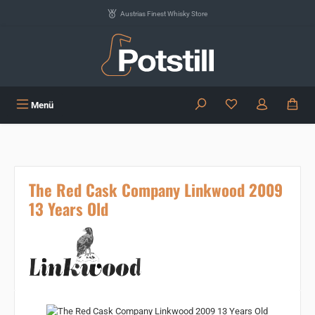
Zum Hauptinhalt springen
Austrias Finest Whisky Store
Du hast 0 Produkte
Menü
The Red Cask Company Linkwood 2009
13 Years Old
Bildergalerie überspringen