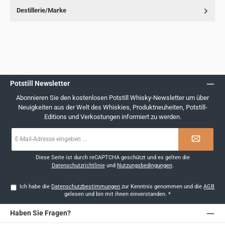
Destillerie/Marke
Potstill Newsletter
Abonnieren Sie den kostenlosen Potstill Whisky-Newsletter um über
Neuigkeiten aus der Welt des Whiskies, Produktneuheiten, Potstill-
Editions und Verkostungen informiert zu werden.
E-
Mail-
Adresse
*
Diese Seite ist durch reCAPTCHA geschützt und es gelten die
Datenschutzrichtlinie
und
Nutzungsbedingungen
.
Ich habe die
Datenschutzbestimmungen
zur Kenntnis genommen und die
AGB
gelesen und bin mit ihnen einverstanden.
*
Haben Sie Fragen?