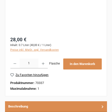
Regulärer Preis:
28,00 €
Inhalt:
0.7 Liter
(40,00 € / 1 Liter)
Preise inkl. MwSt. zzgl. Versandkosten
Produkt Anzahl: Gib den gewünschten Wert ein oder benutze die Schaltflächen um 
Flasche
In den Warenkorb
Zu Favoriten hinzufügen
Produktnummer:
70337
Maximalabnahme:
1
Beschreibung