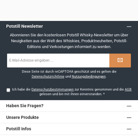
Potstill Newsletter
Abonnieren Sie den kostenlosen Potstill Whisky-Newsletter um über
Neuigkeiten aus der Welt des Whiskies, Produktneuheiten, Potstill-
Editions und Verkostungen informiert zu werden.
E-
Mail-
Adresse
*
Diese Seite ist durch reCAPTCHA geschützt und es gelten die
Datenschutzrichtlinie
und
Nutzungsbedingungen
.
Ich habe die
Datenschutzbestimmungen
zur Kenntnis genommen und die
AGB
gelesen und bin mit ihnen einverstanden.
*
Haben Sie Fragen?
Unsere Produkte
Potstill Infos