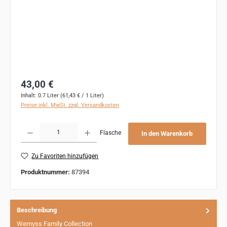
Regulärer Preis:
43,00 €
Inhalt:
0.7 Liter
(61,43 € / 1 Liter)
Preise inkl. MwSt. zzgl. Versandkosten
Produkt Anzahl: Gib den gewünschten Wert ein oder benutze die Schaltflächen um 
Flasche
In den Warenkorb
Zu Favoriten hinzufügen
Produktnummer:
87394
Beschreibung
Wemyss Family Collection