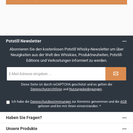
Potstill Newsletter
Abonnieren Sie den kostenlosen Potstill Whisky-Newsletter um über
Neuigkeiten aus der Welt des Whiskies, Produktneuheiten, Potstill-
Editions und Verkostungen informiert zu werden.
E-
Mail-
Adresse
*
Diese Seite ist durch reCAPTCHA geschützt und es gelten die
Datenschutzrichtlinie
und
Nutzungsbedingungen
.
Ich habe die
Datenschutzbestimmungen
zur Kenntnis genommen und die
AGB
gelesen und bin mit ihnen einverstanden.
*
Haben Sie Fragen?
Unsere Produkte