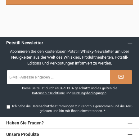
Potstill Newsletter
Abonnieren Sie den kostenlosen Potstill Whisky-Newsletter um über
Neuigkeiten aus der Welt des Whiskies, Produktneuheiten, Potstill-
Editions und Verkostungen informiert zu werden.
E-
Mail-
Adresse
*
Diese Seite ist durch reCAPTCHA geschützt und es gelten die
Datenschutzrichtlinie
und
Nutzungsbedingungen
.
Ich habe die
Datenschutzbestimmungen
zur Kenntnis genommen und die
AGB
gelesen und bin mit ihnen einverstanden.
*
Haben Sie Fragen?
Unsere Produkte