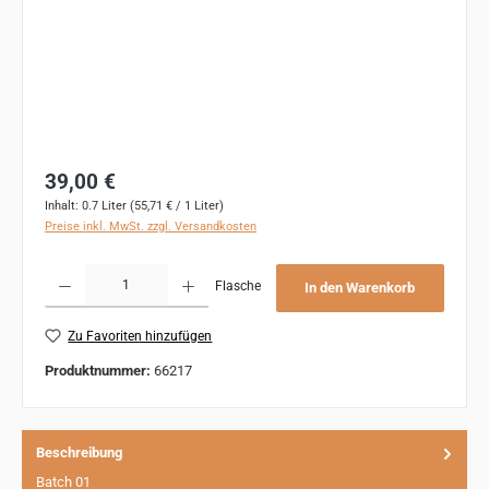
Regulärer Preis:
39,00 €
Inhalt:
0.7 Liter
(55,71 € / 1 Liter)
Preise inkl. MwSt. zzgl. Versandkosten
Produkt Anzahl: Gib den gewünschten Wert ein oder benutze die Schaltflächen um 
Flasche
In den Warenkorb
Zu Favoriten hinzufügen
Produktnummer:
66217
Beschreibung
Batch 01