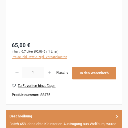
Regulärer Preis:
65,00 €
Inhalt:
0.7 Liter
(92,86 € / 1 Liter)
Preise inkl. MwSt. zzgl. Versandkosten
Produkt Anzahl: Gib den gewünschten Wert ein oder benutze die Schaltflächen um 
Flasche
In den Warenkorb
Zu Favoriten hinzufügen
Produktnummer:
88475
Beschreibung
Batch 458, der siebte Kleinserien-Austragung aus Wolfburn, wurde