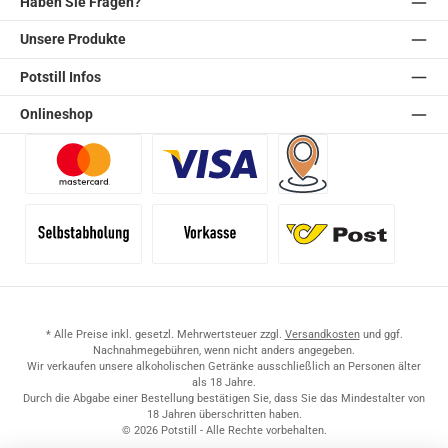
Haben Sie Fragen?
Unsere Produkte
Potstill Infos
Onlineshop
Benutzerdefiniertes Bild 1
Benutzerdefiniertes Bild 2
Versand für Händler (Pale
Selbstabholung
Vorkasse
Standard
* Alle Preise inkl. gesetzl. Mehrwertsteuer zzgl.
Versandkosten
und ggf.
Nachnahmegebühren, wenn nicht anders angegeben.
Wir verkaufen unsere alkoholischen Getränke ausschließlich an Personen älter
als 18 Jahre.
Durch die Abgabe einer Bestellung bestätigen Sie, dass Sie das Mindestalter von
18 Jahren überschritten haben.
© 2026 Potstill - Alle Rechte vorbehalten.