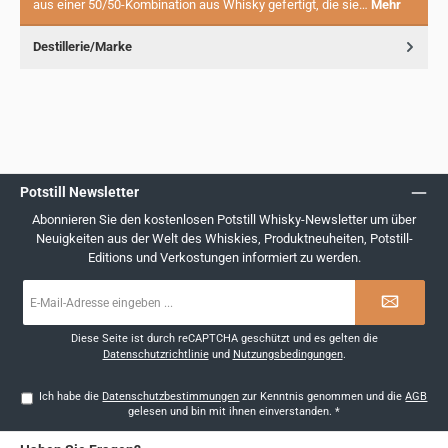
aus einer 50/50-Kombination aus Whisky gefertigt, die sie…
Mehr
Destillerie/Marke
Potstill Newsletter
Abonnieren Sie den kostenlosen Potstill Whisky-Newsletter um über
Neuigkeiten aus der Welt des Whiskies, Produktneuheiten, Potstill-
Editions und Verkostungen informiert zu werden.
E-
Mail-
Adresse
*
Diese Seite ist durch reCAPTCHA geschützt und es gelten die
Datenschutzrichtlinie
und
Nutzungsbedingungen
.
Ich habe die
Datenschutzbestimmungen
zur Kenntnis genommen und die
AGB
gelesen und bin mit ihnen einverstanden.
*