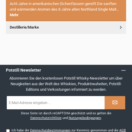
Acht Jahre in amerikanischen Eichenfässern gereift Die sanften
und wärmenden Aromen des 8 Jahre alten Northland Single Malt…
Mehr
Destillerie/Marke
Potstill Newsletter
Abonnieren Sie den kostenlosen Potstill Whisky-Newsletter um über
Neuigkeiten aus der Welt des Whiskies, Produktneuheiten, Potstill-
Editions und Verkostungen informiert zu werden.
E-
Mail-
Adresse
*
Diese Seite ist durch reCAPTCHA geschützt und es gelten die
Datenschutzrichtlinie
und
Nutzungsbedingungen
.
Ich habe die
Datenschutzbestimmungen
zur Kenntnis genommen und die
AGB