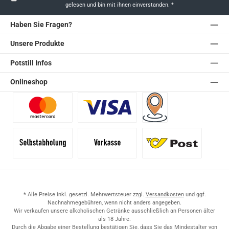
gelesen und bin mit ihnen einverstanden.
*
Haben Sie Fragen?
Unsere Produkte
Potstill Infos
Onlineshop
Benutzerdefiniertes Bild 1
Benutzerdefiniertes Bild 2
Versand für Händler (Pale
Selbstabholung
Vorkasse
Standard
* Alle Preise inkl. gesetzl. Mehrwertsteuer zzgl.
Versandkosten
und ggf.
Nachnahmegebühren, wenn nicht anders angegeben.
Wir verkaufen unsere alkoholischen Getränke ausschließlich an Personen älter
als 18 Jahre.
Durch die Abgabe einer Bestellung bestätigen Sie, dass Sie das Mindestalter von