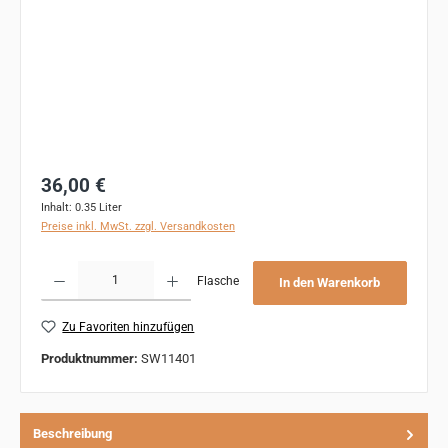
Regulärer Preis:
36,00 €
Inhalt:
0.35 Liter
Preise inkl. MwSt. zzgl. Versandkosten
Produkt Anzahl: Gib den gewünschten Wert ein oder benutze die Schaltflächen um 
Flasche
In den Warenkorb
Zu Favoriten hinzufügen
Produktnummer:
SW11401
Beschreibung