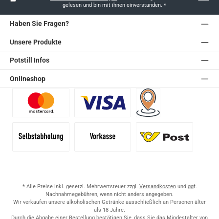
gelesen und bin mit ihnen einverstanden.
*
Haben Sie Fragen?
Unsere Produkte
Potstill Infos
Onlineshop
Benutzerdefiniertes Bild 1
Benutzerdefiniertes Bild 2
Versand für Händler (Pale
Selbstabholung
Vorkasse
Standard
* Alle Preise inkl. gesetzl. Mehrwertsteuer zzgl.
Versandkosten
und ggf.
Nachnahmegebühren, wenn nicht anders angegeben.
Wir verkaufen unsere alkoholischen Getränke ausschließlich an Personen älter
als 18 Jahre.
Durch die Abgabe einer Bestellung bestätigen Sie, dass Sie das Mindestalter von