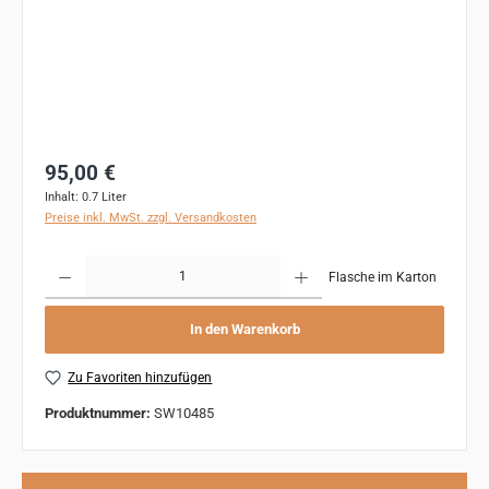
Regulärer Preis:
95,00 €
Inhalt:
0.7 Liter
Preise inkl. MwSt. zzgl. Versandkosten
Produkt Anzahl: Gib den gewünschten Wert ein oder benutze die Schaltflächen um 
Flasche im Karton
In den Warenkorb
Zu Favoriten hinzufügen
Produktnummer:
SW10485