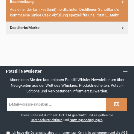
Beschreibung
Aus einer der (am Festland) nördlichsten Distillerien Schottland's
kommt eine Sinlge Cask Abfüllung speziell für uns:Potstil…
Mehr
Destillerie/Marke
Potstill Newsletter
Abonnieren Sie den kostenlosen Potstill Whisky-Newsletter um über
Neuigkeiten aus der Welt des Whiskies, Produktneuheiten, Potstill-
Editions und Verkostungen informiert zu werden.
E-
Mail-
Adresse
*
Diese Seite ist durch reCAPTCHA geschützt und es gelten die
Datenschutzrichtlinie
und
Nutzungsbedingungen
.
Ich habe die
Datenschutzbestimmungen
zur Kenntnis genommen und die
AGB