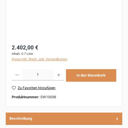
Regulärer Preis:
2.402,00 €
Inhalt:
0.7 Liter
Preise inkl. MwSt. zzgl. Versandkosten
Produkt Anzahl: Gib den gewünschten Wert ein oder benutze die Schaltflächen um 
In den Warenkorb
Zu Favoriten hinzufügen
Produktnummer:
SW10038
Beschreibung