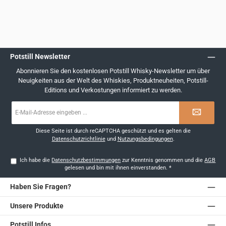
Potstill Newsletter
Abonnieren Sie den kostenlosen Potstill Whisky-Newsletter um über
Neuigkeiten aus der Welt des Whiskies, Produktneuheiten, Potstill-
Editions und Verkostungen informiert zu werden.
E-
Mail-
Adresse
*
Diese Seite ist durch reCAPTCHA geschützt und es gelten die
Datenschutzrichtlinie
und
Nutzungsbedingungen
.
Ich habe die
Datenschutzbestimmungen
zur Kenntnis genommen und die
AGB
gelesen und bin mit ihnen einverstanden.
*
Haben Sie Fragen?
Unsere Produkte
Potstill Infos