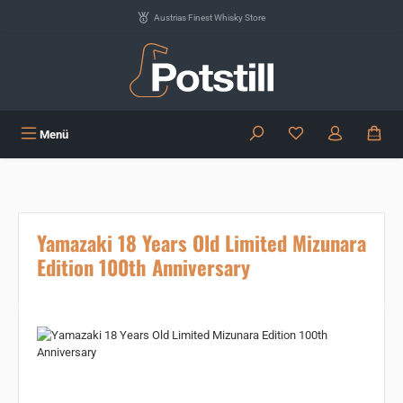
Zum Hauptinhalt springen
Austrias Finest Whisky Store
Du hast 0 Produkte
Menü
Yamazaki 18 Years Old Limited Mizunara
Edition 100th Anniversary
Bildergalerie überspringen