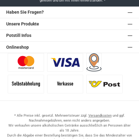
gelesen und bin mit ihnen einverstanden.
*
Haben Sie Fragen?
Unsere Produkte
Potstill Infos
Onlineshop
Benutzerdefiniertes Bild 1
Benutzerdefiniertes Bild 2
Versand für Händler (Pale
Selbstabholung
Vorkasse
Standard
* Alle Preise inkl. gesetzl. Mehrwertsteuer zzgl.
Versandkosten
und ggf.
Nachnahmegebühren, wenn nicht anders angegeben.
Wir verkaufen unsere alkoholischen Getränke ausschließlich an Personen älter
als 18 Jahre.
Durch die Abgabe einer Bestellung bestätigen Sie, dass Sie das Mindestalter von