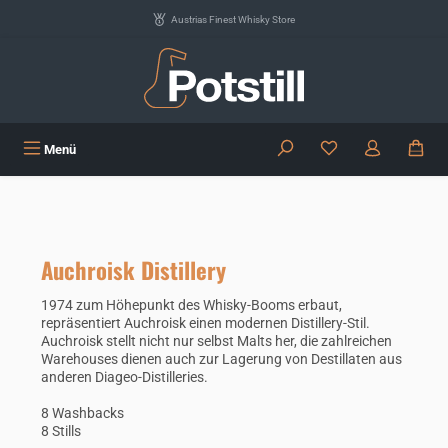
Zum Hauptinhalt springen
Austrias Finest Whisky Store
Du hast 0 Produkte
Menü
Auchroisk Distillery
1974 zum Höhepunkt des Whisky-Booms erbaut,
repräsentiert Auchroisk einen modernen Distillery-Stil.
Auchroisk stellt nicht nur selbst Malts her, die zahlreichen
Warehouses dienen auch zur Lagerung von Destillaten aus
anderen Diageo-Distilleries.
8 Washbacks
8 Stills