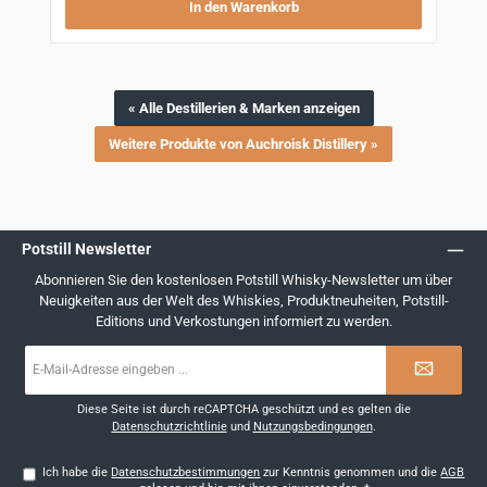
In den Warenkorb
« Alle Destillerien & Marken anzeigen
Weitere Produkte von Auchroisk Distillery »
Potstill Newsletter
Abonnieren Sie den kostenlosen Potstill Whisky-Newsletter um über
Neuigkeiten aus der Welt des Whiskies, Produktneuheiten, Potstill-
Editions und Verkostungen informiert zu werden.
E-
Mail-
Adresse
*
Diese Seite ist durch reCAPTCHA geschützt und es gelten die
Datenschutzrichtlinie
und
Nutzungsbedingungen
.
Ich habe die
Datenschutzbestimmungen
zur Kenntnis genommen und die
AGB