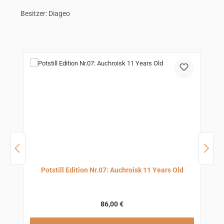
Besitzer: Diageo
Produktgalerie überspringen
Potstill Edition Nr.07: Auchroisk 11 Years Old
Regulärer Preis:
86,00 €