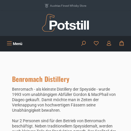
Zum Hauptinhalt springen
Austrias Finest Whisky Store
Du hast 0 Produkte
Menü
Benromach Distillery
Benromach - als kleinste Distillery der Speyside - wurde
1993 vom unabhängigen Abfüller Gordon & MacPhail von
Diageo gekauft. Damit möchte man in Zeiten der
Verknappung von hochwertigen Fässern seine
Unabhängigkeit bewahren.
Nur 2 Personen sind für den Betrieb von Benromach
beschäftigt. Neben traditionellem Speysidemalt, werden