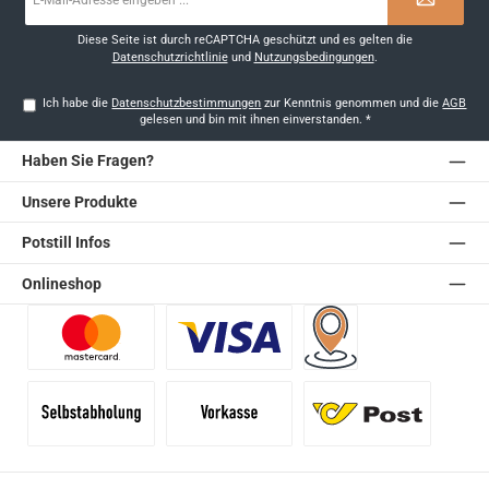
Mail-
Adresse
*
Diese Seite ist durch reCAPTCHA geschützt und es gelten die
Datenschutzrichtlinie
und
Nutzungsbedingungen
.
Ich habe die
Datenschutzbestimmungen
zur Kenntnis genommen und die
AGB
gelesen und bin mit ihnen einverstanden.
*
Haben Sie Fragen?
Unsere Produkte
Potstill Infos
Onlineshop
Benutzerdefiniertes Bild 1
Benutzerdefiniertes Bild 2
Versand für Händler (Pale
Selbstabholung
Vorkasse
Standard