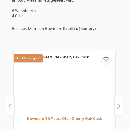
an Duty Free markets geliefert wird.
6 Washbacks
4 Stills
Besitzer: Morrison Bowmore Distillers (Suntory)
Produktgalerie überspringen
Nur 10 verfügbar!
N
Bowmore 15 Years Old - Sherry Oak Cask