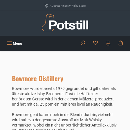
Zum Hauptinhalt springen
Austrias Finest Whisky Store
Du hast 0 Produkte
Menü
Bowmore Distillery
Bowmore wurde bereits 1979 gegründet und gilt daher als
älteste aktive Islay-Brennerei. Fast die Hälfte der
benötigten Gerste wird in der eigenen Mälzerei produziert
und hat mit ca. 25 ppm ein mittleres level an Rauchigkeit.
Bowmore geht kaum noch in die Blendindustrie, vielmehr
wird nahezu der gesamte Ausstoß als Malt Whisky
vermarktet, wobei ein nicht unbeträchtlicher Anteil exklusiv