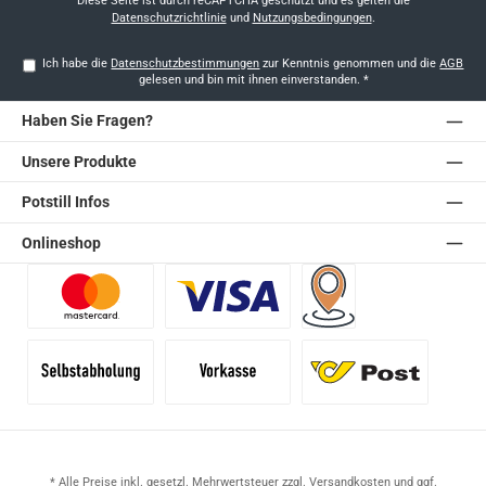
Diese Seite ist durch reCAPTCHA geschützt und es gelten die
Datenschutzrichtlinie
und
Nutzungsbedingungen
.
Ich habe die
Datenschutzbestimmungen
zur Kenntnis genommen und die
AGB
gelesen und bin mit ihnen einverstanden.
*
Haben Sie Fragen?
Unsere Produkte
Potstill Infos
Onlineshop
Benutzerdefiniertes Bild 1
Benutzerdefiniertes Bild 2
Versand für Händler (Pale
Selbstabholung
Vorkasse
Standard
* Alle Preise inkl. gesetzl. Mehrwertsteuer zzgl.
Versandkosten
und ggf.