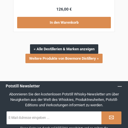
Regulärer Preis:
126,00 €
In den Warenkorb
« Alle Destillerien & Marken anzeigen
Weitere Produkte von Bowmore Distillery »
Potstill Newsletter
Abonnieren Sie den kostenlosen Potstill Whisky-Newsletter um über
Neuigkeiten aus der Welt des Whiskies, Produktneuheiten, Potstill-
Editions und Verkostungen informiert zu werden.
E-
Mail-
Adresse
*