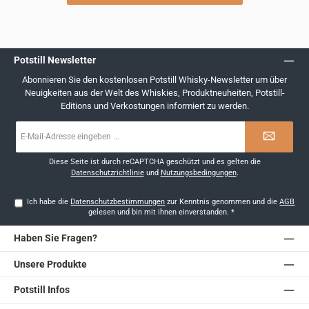
Potstill Newsletter
Abonnieren Sie den kostenlosen Potstill Whisky-Newsletter um über
Neuigkeiten aus der Welt des Whiskies, Produktneuheiten, Potstill-
Editions und Verkostungen informiert zu werden.
E-
Mail-
Adresse
*
Diese Seite ist durch reCAPTCHA geschützt und es gelten die
Datenschutzrichtlinie
und
Nutzungsbedingungen
.
Ich habe die
Datenschutzbestimmungen
zur Kenntnis genommen und die
AGB
gelesen und bin mit ihnen einverstanden.
*
Haben Sie Fragen?
Unsere Produkte
Potstill Infos