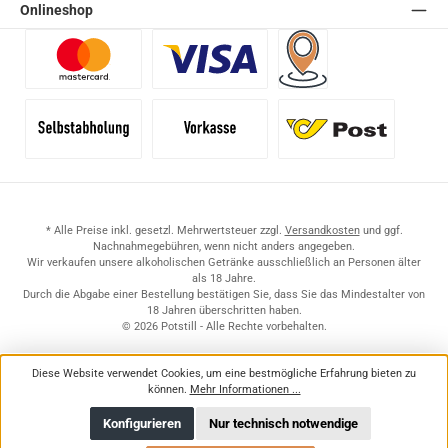
Onlineshop
Benutzerdefiniertes Bild 1
Benutzerdefiniertes Bild 2
Versand für Händler (Pale
Selbstabholung
Vorkasse
Standard
* Alle Preise inkl. gesetzl. Mehrwertsteuer zzgl.
Versandkosten
und ggf.
Nachnahmegebühren, wenn nicht anders angegeben.
Wir verkaufen unsere alkoholischen Getränke ausschließlich an Personen älter
als 18 Jahre.
Durch die Abgabe einer Bestellung bestätigen Sie, dass Sie das Mindestalter von
18 Jahren überschritten haben.
© 2026 Potstill - Alle Rechte vorbehalten.
Diese Website verwendet Cookies, um eine bestmögliche Erfahrung bieten zu
können.
Mehr Informationen ...
Konfigurieren
Nur technisch notwendige