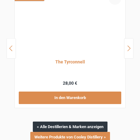
The Tyrconnell
Regulärer Preis:
28,00 €
In den Warenkorb
« Alle Destillerien & Marken anzeigen
Weitere Produkte von Cooley Distillery »