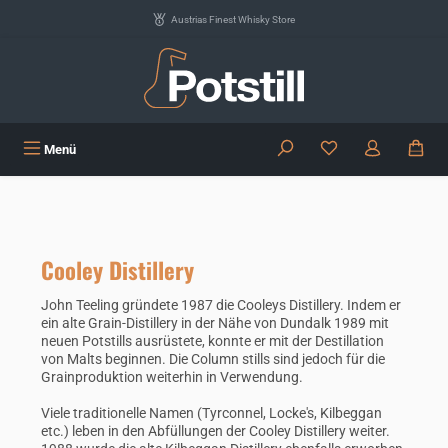
Zum Hauptinhalt springen
Austrias Finest Whisky Store
Du hast 0 Produkte
Menü
Cooley Distillery
John Teeling gründete 1987 die Cooleys Distillery. Indem er
ein alte Grain-Distillery in der Nähe von Dundalk 1989 mit
neuen Potstills ausrüstete, konnte er mit der Destillation
von Malts beginnen. Die Column stills sind jedoch für die
Grainproduktion weiterhin in Verwendung.
Viele traditionelle Namen (Tyrconnel, Locke's, Kilbeggan
etc.) leben in den Abfüllungen der Cooley Distillery weiter.