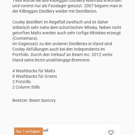
1988 wurde die alte Kilbeggan Distillery ebenfalls erworben
und vorerst nur als Fasslager genutzt. 2007 begann man in
der Kilbeggan Distillery wieder mit Destillation.
Cooley destilliert im Regelfall zweifach und ist daher
stilistisch sehr nahe dem schottischen Whisky. Neben nicht
getorften Malts werden auch sehr torfige Whiskies erzeugt
(Connemara).
Im Gegensatz zu den anderen Distilleries in Irland sind
Cooley Abfüllungen auch bei den Independents im
Portfolio. Durch den Verkauf an Beam Inc. 2012 verlor
Irland seine letzte unabhängige Brennerei.
4 Washbacks für Malts
6 Washbacks für Grains
2 Potstills
2 Column Stills
Besitzer: Beam Suntory
Produktgalerie überspringen
Nur 1 verfügbar!