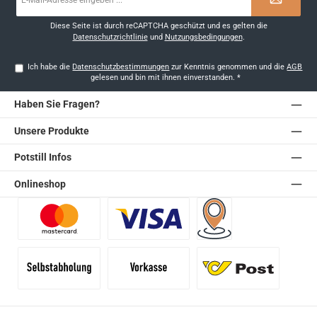
Mail-
Adresse
*
Diese Seite ist durch reCAPTCHA geschützt und es gelten die
Datenschutzrichtlinie
und
Nutzungsbedingungen
.
Ich habe die
Datenschutzbestimmungen
zur Kenntnis genommen und die
AGB
gelesen und bin mit ihnen einverstanden.
*
Haben Sie Fragen?
Unsere Produkte
Potstill Infos
Onlineshop
Benutzerdefiniertes Bild 1
Benutzerdefiniertes Bild 2
Versand für Händler (Pale
Selbstabholung
Vorkasse
Standard