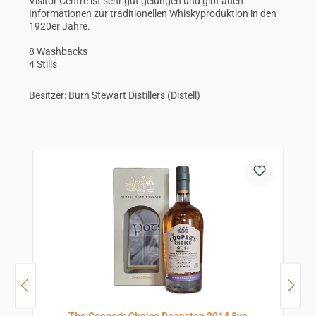
Visitor Centre ist sehr gut gelungen und gibt auch
Informationen zur traditionellen Whiskyproduktion in den
1920er Jahre.
8 Washbacks
4 Stills
Besitzer: Burn Stewart Distillers (Distell)
Produktgalerie überspringen
N