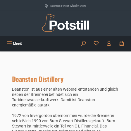
Zum Hauptinhalt springen
Austrias Finest Whisky Store
Du hast 0 Produkte
Menü
Deanston Distillery
Deanston ist aus einer alten Weberei entstanden und gleich
neben der Brennerei befindet sich ein
Turbinenwasserkraftwerk. Damit ist Deanston
energiemäßig autark.
1972 von Invergordon übernommen wurde die Brennerei
schließlich 1990 von Burn Stewart Distillers gekauft. Burn
Stewart ist mittlerweile ein Teil von C L Financial. Das