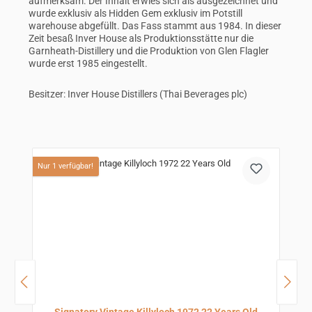
aufmerksam. Der Inhalt erwies sich als ausgezeichnet und
wurde exklusiv als Hidden Gem exklusiv im Potstill
warehouse abgefüllt. Das Fass stammt aus 1984. In dieser
Zeit besaß Inver House als Produktionsstätte nur die
Garnheath-Distillery und die Produktion von Glen Flagler
wurde erst 1985 eingestellt.
Besitzer: Inver House Distillers (Thai Beverages plc)
Produktgalerie überspringen
Nur 1 verfügbar!
N