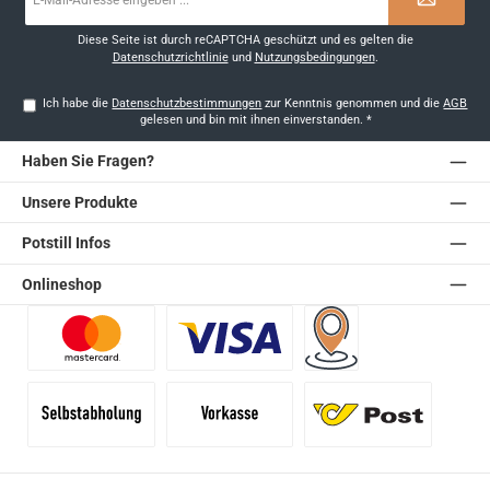
Mail-
Adresse
*
Diese Seite ist durch reCAPTCHA geschützt und es gelten die
Datenschutzrichtlinie
und
Nutzungsbedingungen
.
Ich habe die
Datenschutzbestimmungen
zur Kenntnis genommen und die
AGB
gelesen und bin mit ihnen einverstanden.
*
Haben Sie Fragen?
Unsere Produkte
Potstill Infos
Onlineshop
Benutzerdefiniertes Bild 1
Benutzerdefiniertes Bild 2
Versand für Händler (Pale
Selbstabholung
Vorkasse
Standard