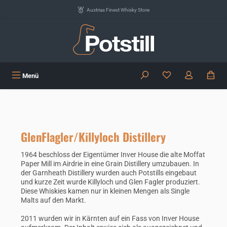
Zum Hauptinhalt springen
Austrias Finest Whisky Store
Du hast 0 Produkte
Menü
GlenFlagler/Killyloch Distillery
1964 beschloss der Eigentümer Inver House die alte Moffat
Paper Mill im Airdrie in eine Grain Distillery umzubauen. In
der Garnheath Distillery wurden auch Potstills eingebaut
und kurze Zeit wurde Killyloch und Glen Fagler produziert.
Diese Whiskies kamen nur in kleinen Mengen als Single
Malts auf den Markt.
2011 wurden wir in Kärnten auf ein Fass von Inver House