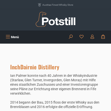
Zum Hauptinhalt springen
Austrias Finest Whisky Store
Du hast 0 Produkte
Menü
InchDairnie Distillery
Ian Palmer konnte nach 40 Jahren in der Whiskyindustrie
(Starlaw, Glen Turner, Invergorden, Glen Moray) mit Hilfe
eines staatlichen Zuschusses und einer Investorengruppe
seine Pläne zur Errichtung einer eigenen Brennerei in Fife
verwirklichen.
2014 begann der Bau, 2015 floss der erste Whisky aus den
Brennblasen und 2016 erfolgte die offizielle Eröffnung.