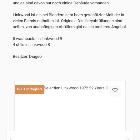
und es sind davon nur noch einige Gebäude vorhanden.
Linkwood ist ein bei Blendern sehr hoch geschätzter Malt der in
vielen Blends enthalten ist. Originale Distilleryabfüllungen sind
selten, von unabhängigen Abfüllern gibt es ein breiteres Angebot.
5 washbacks in Linkwood B
4 stills in Linkwood B
Besitzer: Diageo
Produktgalerie überspringen
Nur 1 verfügbar!
N