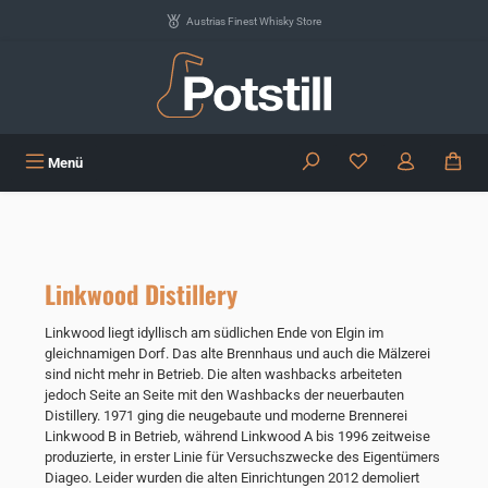
Zum Hauptinhalt springen
Austrias Finest Whisky Store
Du hast 0 Produkte
Menü
Linkwood Distillery
Linkwood liegt idyllisch am südlichen Ende von Elgin im
gleichnamigen Dorf. Das alte Brennhaus und auch die Mälzerei
sind nicht mehr in Betrieb. Die alten washbacks arbeiteten
jedoch Seite an Seite mit den Washbacks der neuerbauten
Distillery. 1971 ging die neugebaute und moderne Brennerei
Linkwood B in Betrieb, während Linkwood A bis 1996 zeitweise
produzierte, in erster Linie für Versuchszwecke des Eigentümers
Diageo. Leider wurden die alten Einrichtungen 2012 demoliert