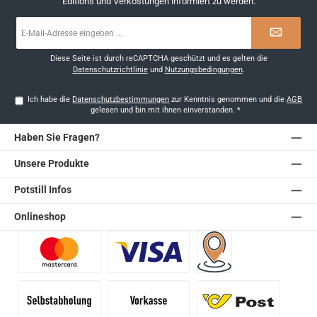
Editions und Verkostungen informiert zu werden.
E-
Mail-
Adresse
*
Diese Seite ist durch reCAPTCHA geschützt und es gelten die
Datenschutzrichtlinie
und
Nutzungsbedingungen
.
Ich habe die
Datenschutzbestimmungen
zur Kenntnis genommen und die
AGB
gelesen und bin mit ihnen einverstanden.
*
Haben Sie Fragen?
Unsere Produkte
Potstill Infos
Onlineshop
Benutzerdefiniertes Bild 1
Benutzerdefiniertes Bild 2
Versand für Händler (Pale