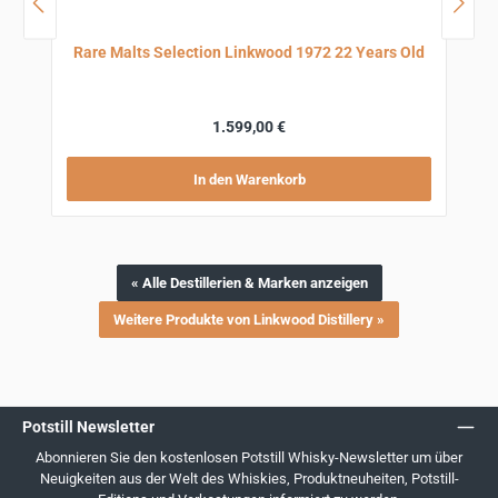
Rare Malts Selection Linkwood 1972 22 Years Old
Regulärer Preis:
1.599,00 €
In den Warenkorb
« Alle Destillerien & Marken anzeigen
Weitere Produkte von Linkwood Distillery »
Potstill Newsletter
Abonnieren Sie den kostenlosen Potstill Whisky-Newsletter um über
Neuigkeiten aus der Welt des Whiskies, Produktneuheiten, Potstill-