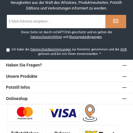
Neuigkeiten aus der Welt des Whiskies, Produktneuheiten, Potstill-
Editions und Verkostungen informiert zu werden.
E-
Mail-
Adresse
*
Diese Seite ist durch reCAPTCHA geschützt und es gelten die
Datenschutzrichtlinie
und
Nutzungsbedingungen
.
Ich habe die
Datenschutzbestimmungen
zur Kenntnis genommen und die
AGB
gelesen und bin mit ihnen einverstanden.
*
Haben Sie Fragen?
Unsere Produkte
Potstill Infos
Onlineshop
Benutzerdefiniertes Bild 1
Benutzerdefiniertes Bild 2
Versand für Händler (Pale