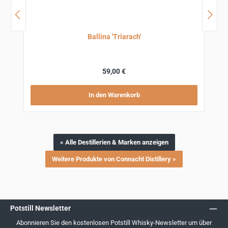
Ballina 'Triarach'
Regulärer Preis:
59,00 €
In den Warenkorb
« Alle Destillerien & Marken anzeigen
Weitere Produkte von Connacht Distillery »
Potstill Newsletter
Abonnieren Sie den kostenlosen Potstill Whisky-Newsletter um über