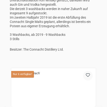
Dreifachdestillation von Whisky genutzt, daneben wird
auch Gin und Vodka hergestellt.
Die derzeit 3 washbacks werden in naher Zukunft auf
insgesamt 9 aufgestockt.
Im zweiten Halbjahr 2019 ist die erste Abfüllung des
Connacht Single Malts geplant, allerdings ist bereits ein
Poteen aus eigener Erzeugung erhältlich.
3 Washbacks, ab 2019 - 9 Washbacks
3 Stills
Besitzer: The Connacht Distillery Ltd.
Produktgalerie überspringen
Nur 6 verfügbar!