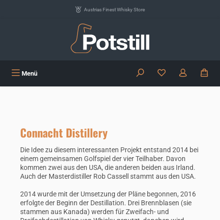
Zum Hauptinhalt springen
Austrias Finest Whisky Store
Du hast 0 Produkte
Menü
Connacht Distillery
Die Idee zu diesem interessanten Projekt entstand 2014 bei
einem gemeinsamen Golfspiel der vier Teilhaber. Davon
kommen zwei aus den USA, die anderen beiden aus Irland.
Auch der Masterdistiller Rob Cassell stammt aus den USA.
2014 wurde mit der Umsetzung der Pläne begonnen, 2016
erfolgte der Beginn der Destillation. Drei Brennblasen (sie
stammen aus Kanada) werden für Zweifach- und