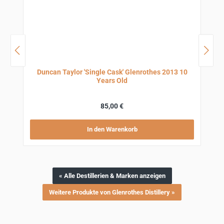
Duncan Taylor 'Single Cask' Glenrothes 2013 10
Years Old
Regulärer Preis:
85,00 €
In den Warenkorb
« Alle Destillerien & Marken anzeigen
Weitere Produkte von Glenrothes Distillery »