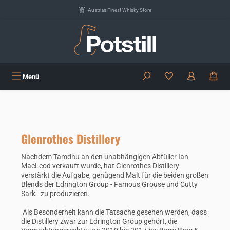
Zum Hauptinhalt springen
Austrias Finest Whisky Store
Du hast 0 Produkte
Menü
Glenrothes Distillery
Nachdem Tamdhu an den unabhängigen Abfüller Ian
MacLeod verkauft wurde, hat Glenrothes Distillery
verstärkt die Aufgabe, genügend Malt für die beiden großen
Blends der Edrington Group - Famous Grouse und Cutty
Sark - zu produzieren.
Als Besonderheit kann die Tatsache gesehen werden, dass
die Distillery zwar zur Edrington Group gehört, die