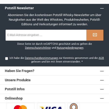
Potstill Newsletter
Abonnieren Sie den kostenlosen Potstill Whisky-Newsletter um über
Neuigkeiten aus der Welt des Whiskies, Produktneuheiten, Potstill-
Editions und Verkostungen informiert zu werden.
E-
Mail-
Adresse
*
Diese Seite ist durch reCAPTCHA geschützt und es gelten die
Datenschutzrichtlinie
und
Nutzungsbedingungen
.
Ich habe die
Datenschutzbestimmungen
zur Kenntnis genommen und die
AGB
gelesen und bin mit ihnen einverstanden.
*
Haben Sie Fragen?
Unsere Produkte
Potstill Infos
Onlineshop