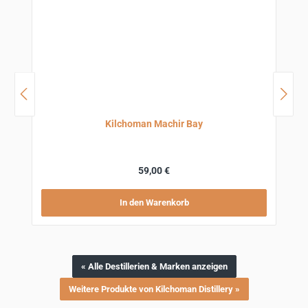
Kilchoman Machir Bay
Regulärer Preis:
59,00 €
In den Warenkorb
« Alle Destillerien & Marken anzeigen
Weitere Produkte von Kilchoman Distillery »