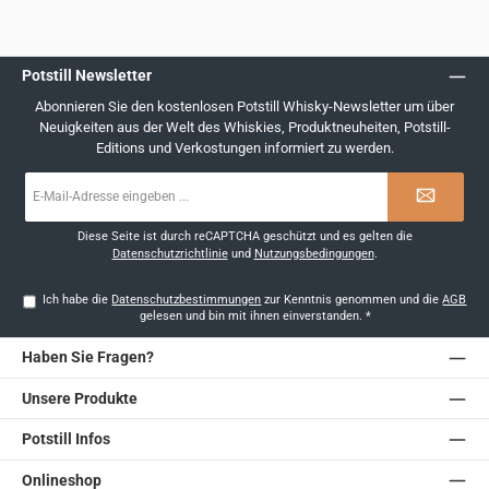
Potstill Newsletter
Abonnieren Sie den kostenlosen Potstill Whisky-Newsletter um über
Neuigkeiten aus der Welt des Whiskies, Produktneuheiten, Potstill-
Editions und Verkostungen informiert zu werden.
E-
Mail-
Adresse
*
Diese Seite ist durch reCAPTCHA geschützt und es gelten die
Datenschutzrichtlinie
und
Nutzungsbedingungen
.
Ich habe die
Datenschutzbestimmungen
zur Kenntnis genommen und die
AGB
gelesen und bin mit ihnen einverstanden.
*
Haben Sie Fragen?
Unsere Produkte
Potstill Infos
Onlineshop