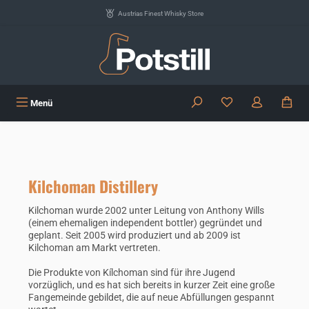
Zum Hauptinhalt springen
Austrias Finest Whisky Store
Du hast 0 Produkte
Menü
Kilchoman Distillery
Kilchoman wurde 2002 unter Leitung von Anthony Wills
(einem ehemaligen independent bottler) gegründet und
geplant. Seit 2005 wird produziert und ab 2009 ist
Kilchoman am Markt vertreten.
Die Produkte von Kílchoman sind für ihre Jugend
vorzüglich, und es hat sich bereits in kurzer Zeit eine große
Fangemeinde gebildet, die auf neue Abfüllungen gespannt